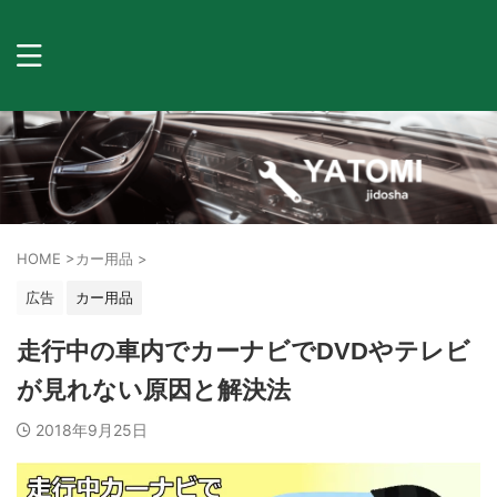
HOME
>
カー用品
>
広告
カー用品
走行中の車内でカーナビでDVDやテレビ
が見れない原因と解決法
2018年9月25日