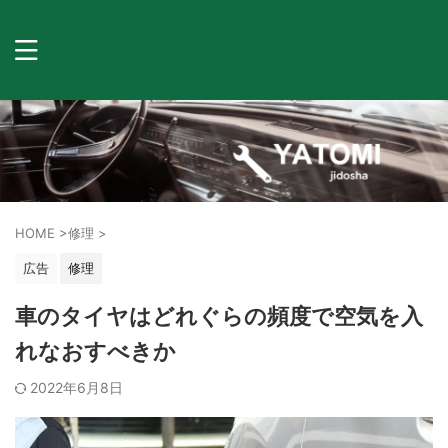
HOME
>
修理
>
広告
修理
車のタイヤはどれぐらの頻度で空気を入
れなおすべきか
2022年6月8日